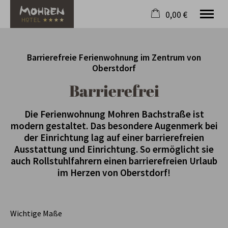
0,00 €
×
20. bis 27. August
Warenkorb ist leer
Barrierefreie Ferienwohnung im Zentrum von
2 Erwachsene
Oberstdorf
Barrierefrei
Lage
Ferienwohnung
Die Ferienwohnung Mohren Bachstraße ist
modern gestaltet. Das besondere Augenmerk bei
Bergbahnen inklusive
der Einrichtung lag auf einer barrierefreien
Hotel Mohren
Ausstattung und Einrichtung. So ermöglicht sie
auch Rollstuhlfahrern einen barrierefreien Urlaub
im Herzen von Oberstdorf!
Wichtige Maße